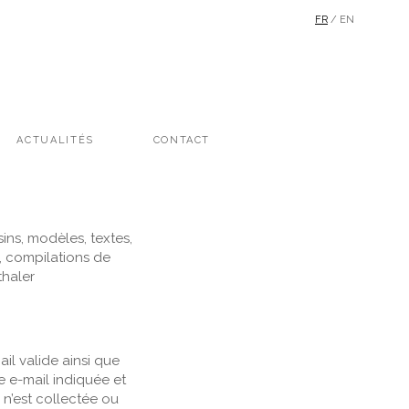
FR
/
EN
ACTUALITÉS
CONTACT
sins, modèles, textes,
, compilations de
thaler
il valide ainsi que
e e-mail indiquée et
n’est collectée ou